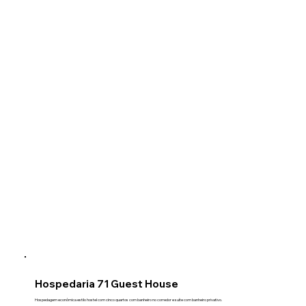
Hospedaria 71 Guest House
Hospedagem econômica estilo hostel com cinco quartos com banheiro no corredor e suíte com banheiro privativo.