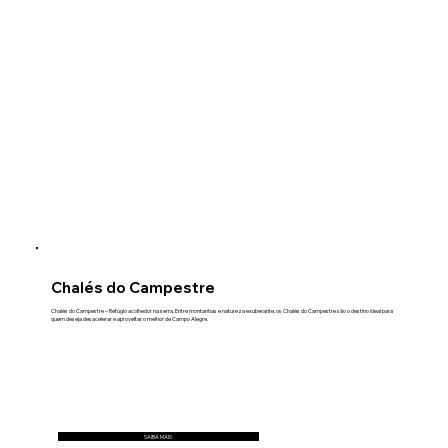
Chalés do Campestre
Chalés do Campestre – Refúgio acolhedor na serra. Entre montanhas e natureza exuberante, os Chalés do Campestre são o destino ideal para
quem deseja desacelerar e aproveitar o melhor de Campo Alegre.
SAIBA MAIS