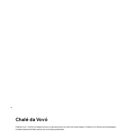
Chalé da Vovó
Chalé da Vovó – Conforto e tradição na serra. Localizado próximo ao centro de Campo Alegre, o Chalé da Vovó oferece uma hospedagem
completa, ideal para famílias que buscam aconchego e praticidade.