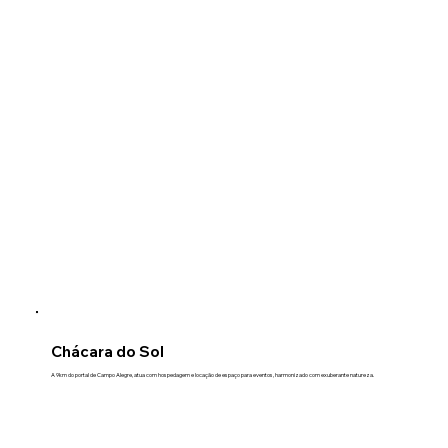
Chácara do Sol
A 9km do portal de Campo Alegre, atua com hospedagem e locação de espaço para eventos, harmonizado com exuberante natureza.