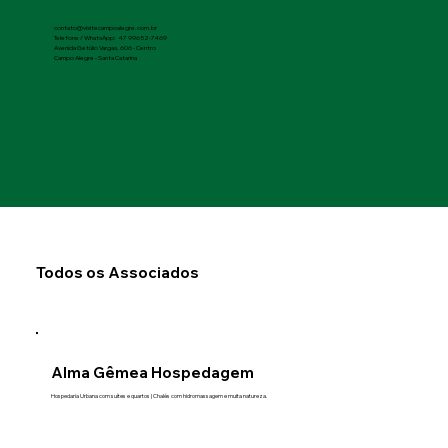
contato@visitecampoalegre.com.br
Telefone / WhatsApp: 47 99652-7469
Avenida Getúlio Vargas, 606 - Centro
Campo Alegre - Santa Catarina
Todos os Associados
Alma Gêmea Hospedagem
Hospedaria Urbana com suítes e quartos | Chalés com hidromassagem e muita natureza.