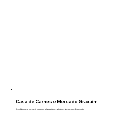
Casa de Carnes e Mercado Graxaim
Especializada em cortes de cordeiro, muita qualidade, variedade e atendimento diferenciado.