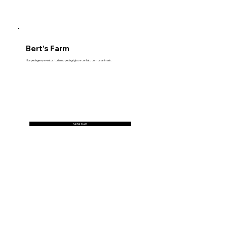
Bert’s Farm
Hospedagem, eventos, turismo pedagógico e contato com os animais.
SAIBA MAIS