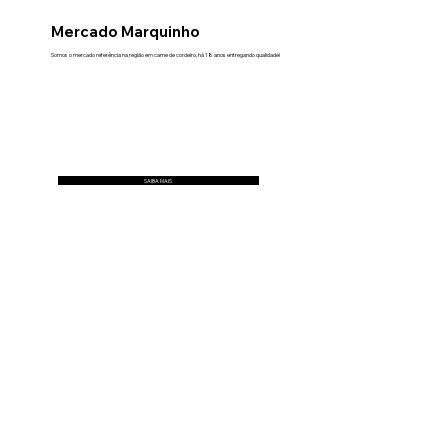
Mercado Marquinho
Somos o mercado referência na região em carne de cordeiro, há 18 anos entregando qualidade!
SAIBA MAIS