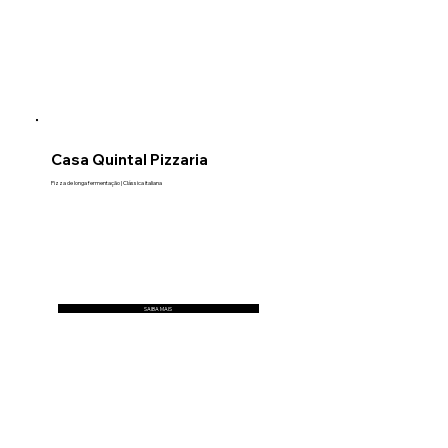
Casa Quintal Pizzaria
Pizza de longa fermentação | Clássica italiana
SAIBA MAIS