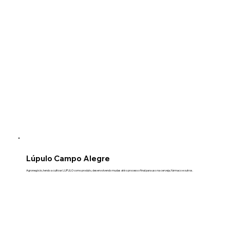
Lúpulo Campo Alegre
Agronegócio, tendo a cultivar LUPULO como produto, desenvolvendo mudas até o processo final para uso na cerveja, fármaco e outros.