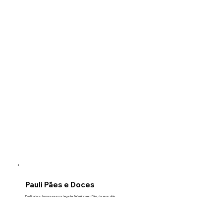
Pauli Pães e Doces
Panificadora charmosa e aconchegante. Referência em Pães, doces e cafés.