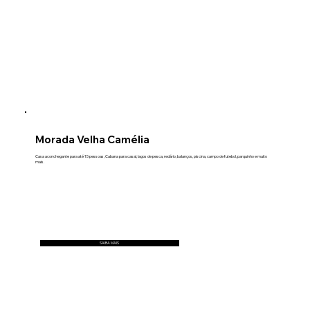
Morada Velha Camélia
Casa aconchegante para até 15 pessoas, Cabana para casal, lagos de pesca, redário, balanços, piscina, campo de futebol, parquinho e muito
mais.
SAIBA MAIS