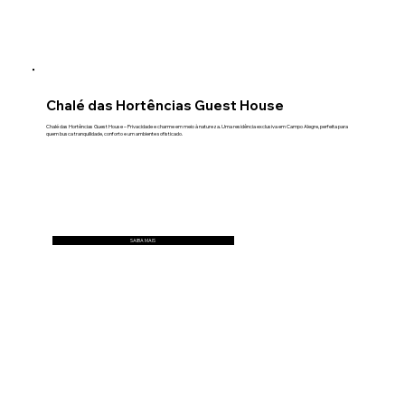
Chalé das Hortências Guest House
Chalé das Hortências Guest House – Privacidade e charme em meio à natureza. Uma residência exclusiva em Campo Alegre, perfeita para
quem busca tranquilidade, conforto e um ambiente sofisticado.
SAIBA MAIS