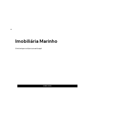
Imobiliária Marinho
O imóvel que você procura está aqui!
SAIBA MAIS