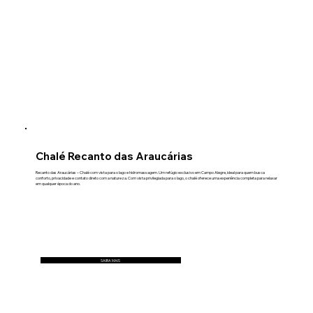
Chalé Recanto das Araucárias
Recanto das Araucárias – Chalé com vista para o lago e hidromassagem. Um refúgio exclusivo em Campo Alegre, ideal para quem busca
conforto, privacidade e contato direto com a natureza. Com vista privilegiada para o lago, o chalé oferece uma experiência completa para relaxar
em qualquer época do ano.
SAIBA MAIS