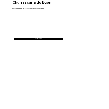
Churrascaria do Egon
Há 50 anos servindo o tradicional Churrasco de Ovelha
SAIBA MAIS