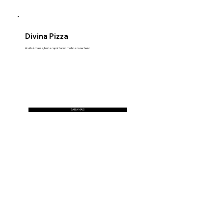
Divina Pizza
A vida é massa, basta caprichar no molho e no recheio!
SAIBA MAIS