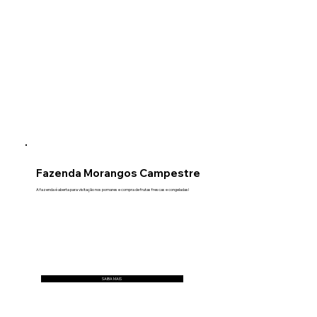
Fazenda Morangos Campestre
A fazenda é aberta para visitação nos pomares e compra de frutas frescas e congeladas!
SAIBA MAIS