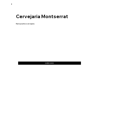
Cervejaria Montserrat
Restaurante e cervejaria
SAIBA MAIS