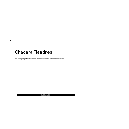
Chácara Flandres
Hospedagem junto à natureza, ideal para casais e com muitos atrativos
SAIBA MAIS