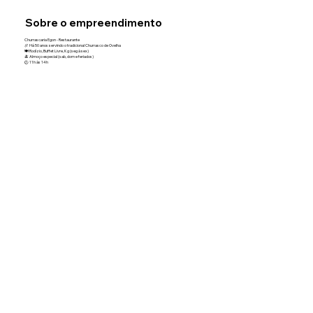
Sobre o empreendimento
Churrascaria Egon - Restaurante
🍖 Há 50 anos servindo o tradicional Churrasco de Ovelha
🍽️ Rodízio, Buffet Livre, Kg (seg à sex)
🍝 Almoço especial (sab, dom e feriados)
🕑 11h às 14h