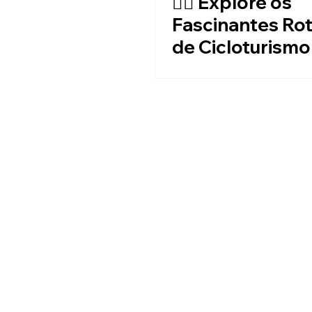
🚴‍♂️ Explore os
Fascinantes Rot
de Cicloturismo
Campo Alegre! 