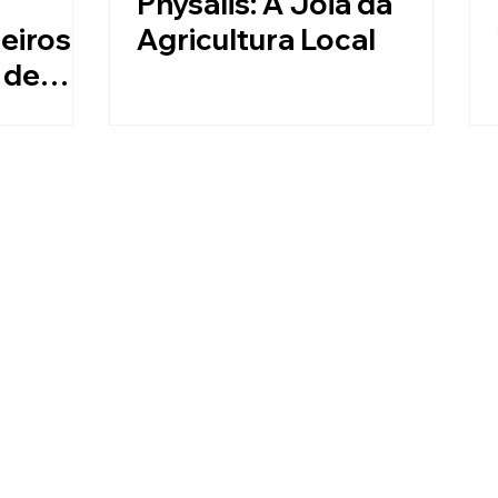
Physalis: A Joia da
eiros
Agricultura Local
 de
🌳