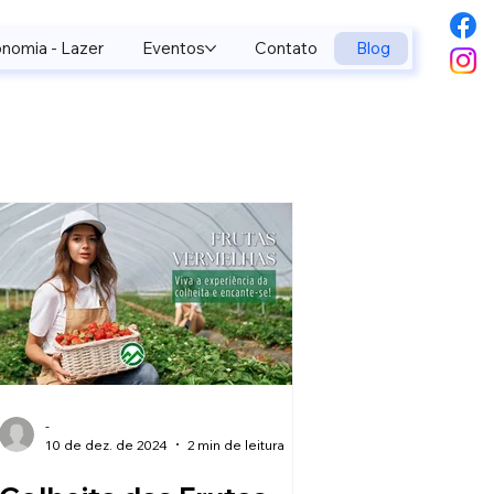
nomia - Lazer
Eventos
Contato
Blog
-
10 de dez. de 2024
2 min de leitura